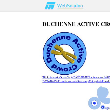
WebSnadno
DUCHENNE ACTIVE C
Titulná stranka
O nás
Čo je DMD/BMD
Staráme sa o deti
V
DATABÁZA
Priatelia zo sveta
Svet a my
Fotogalerie
Porad