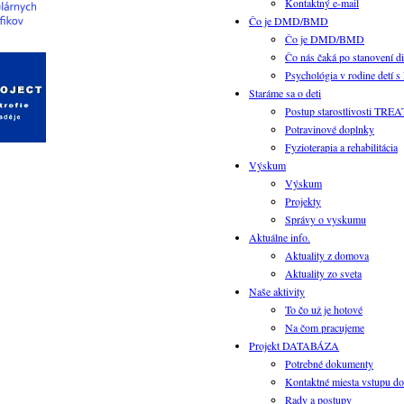
Kontaktný e-mail
Čo je DMD/BMD
Čo je DMD/BMD
Čo nás čaká po stanovení d
Psychológia v rodine detí 
Staráme sa o deti
Postup starostlivosti TR
Potravinové doplnky
Fyzioterapia a rehabilitácia
Výskum
Výskum
Projekty
Správy o vyskumu
Aktuálne info.
Aktuality z domova
Aktuality zo sveta
Naše aktivity
To čo už je hotové
Na čom pracujeme
Projekt DATABÁZA
Potrebné dokumenty
Kontaktné miesta vstupu do
Rady a postupy