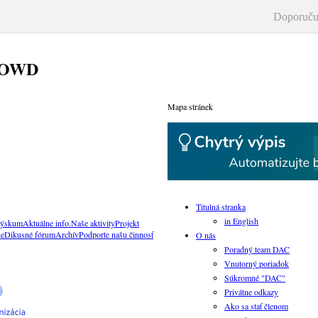
Doporuču
ROWD
Mapa stránek
Titulná stranka
in English
ýskum
Aktuálne info.
Naše aktivity
Projekt
ne
Dikusné fórum
Archív
Podporte našu činnosť
O nás
Poradný team DAC
Vnutorný poriadok
Súkromné "DAC"
Privátne odkazy
Ako sa stať členom