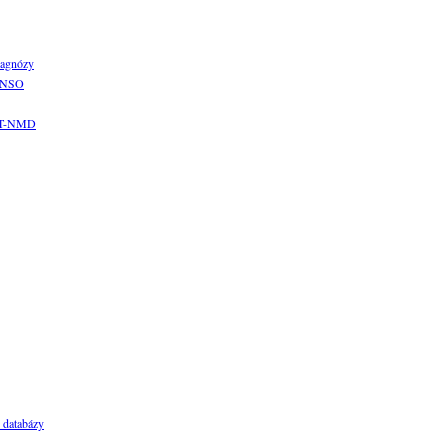
iagnózy
s NSO
EAT-NMD
 databázy