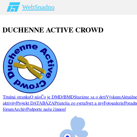
WebSnadno
DUCHENNE ACTIVE CROWD
Titulná stranka
O nás
Čo je DMD/BMD
Staráme sa o deti
Výskum
Aktuálne
aktivity
Projekt DATABÁZA
Priatelia zo sveta
Svet a my
Fotogalerie
Poradn
fórum
Archív
Podporte našu činnosť