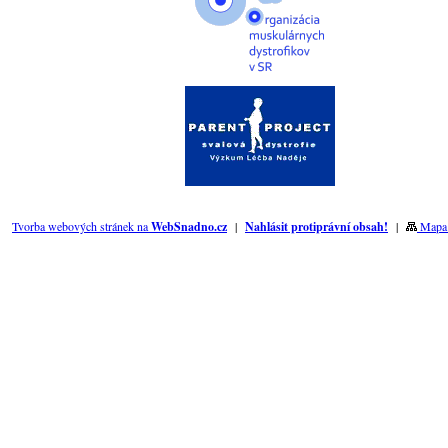
Tvorba webových stránek na
WebSnadno.cz
|
Nahlásit protiprávní obsah!
|
Mapa 