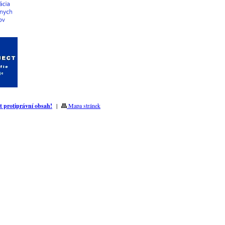
t protiprávní obsah!
|
Mapa stránek