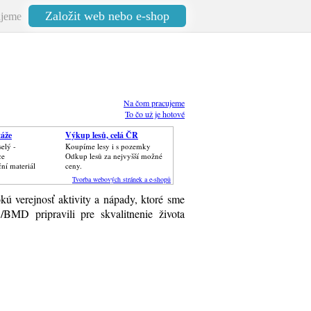
Založit web nebo e-shop
jeme
Na čom pracujeme
To čo už je hotové
áže
Výkup lesů, celá ČR
elý -
Koupíme lesy i s pozemky
ce
Odkup lesů za nejvyšší možné
ční materiál
ceny.
Tvorba webových stránek a e-shopů
kú verejnosť aktivity a nápady, ktoré sme
BMD pripravili pre skvalitnenie života