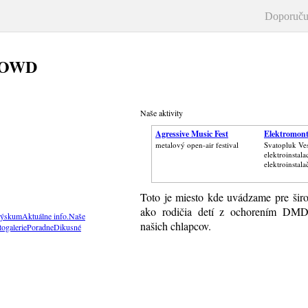
Doporuču
ROWD
Naše aktivity
Agressive Music Fest
Elektromont
metalový open-air festival
Svatopluk Ves
elektroinstala
elektroinstala
Toto je miesto kde uvádzame pre širo
ako rodičia detí z ochorením DMD/
ýskum
Aktuálne info.
Naše
našich chlapcov.
togalerie
Poradne
Dikusné