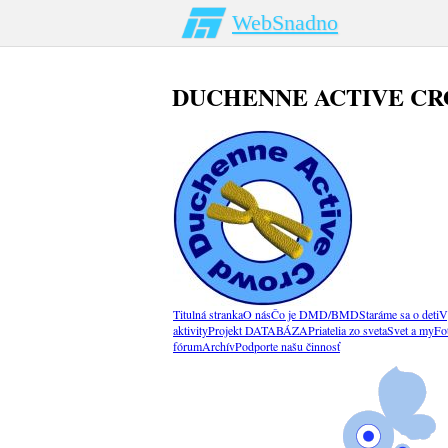
WebSnadno
DUCHENNE ACTIVE C
Titulná stranka
O nás
Čo je DMD/BMD
Staráme sa o deti
V
aktivity
Projekt DATABÁZA
Priatelia zo sveta
Svet a my
Fo
fórum
Archív
Podporte našu činnosť