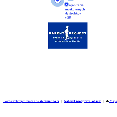
Tvorba webových stránek na
WebSnadno.cz
|
Nahlásit protiprávní obsah!
|
Mapa 