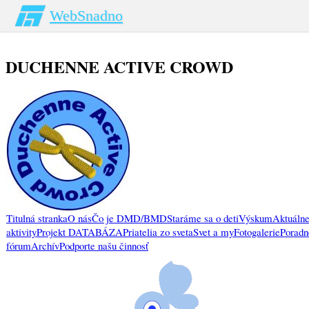
WebSnadno
DUCHENNE ACTIVE CROWD
Titulná stranka
O nás
Čo je DMD/BMD
Staráme sa o deti
Výskum
Aktuálne
aktivity
Projekt DATABÁZA
Priatelia zo sveta
Svet a my
Fotogalerie
Poradn
fórum
Archív
Podporte našu činnosť