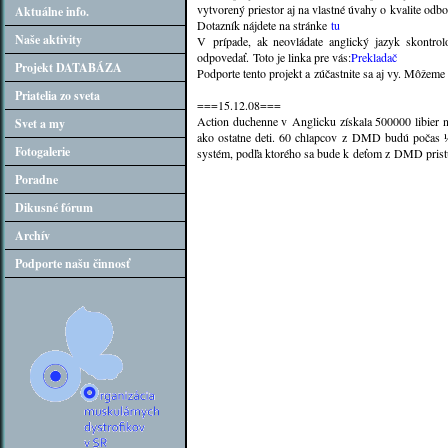
vytvorený priestor aj na vlastné úvahy o kvalite odb
Aktuálne info.
Dotazník nájdete na stránke
tu
Naše aktivity
V prípade, ak neovládate anglický jazyk skontrol
odpovedať. Toto je linka pre vás:
Prekladač
Projekt DATABÁZA
Podporte tento projekt a zúčastnite sa aj vy. Môžeme
Priatelia zo sveta
===15.12.08===
Action duchenne v Anglicku získala 500000 libier 
Svet a my
ako ostatne deti. 60 chlapcov z DMD budú počas ½
Fotogalerie
systém, podľa ktorého sa bude k deťom z DMD pris
Poradne
Dikusné fórum
Archív
Podporte našu činnosť