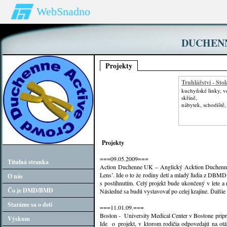
WebSnadno
DUCHEN
Projekty
Truhlářství - Stol
kuchyňské linky, v
skříně,
nábytek, schodiště,
Projekty
===09.05.2009===
Titulná stranka
Action Duchenne UK – Anglický Acktion Duchenne p
Lens’. Ide o to že rodiny detí a mladý ľudia z DBM
O nás
s postihnutím. Celý projekt bude ukončený v lete a
Čo je DMD/BMD
Následné sa budú vystavovať po celej krajine. Ďalši
Staráme sa o deti
===11.01.09.===
Boston - University Medical Center v Bostone pripr
Výskum
Ide o projekt, v ktorom rodičia odpovedajú na otá